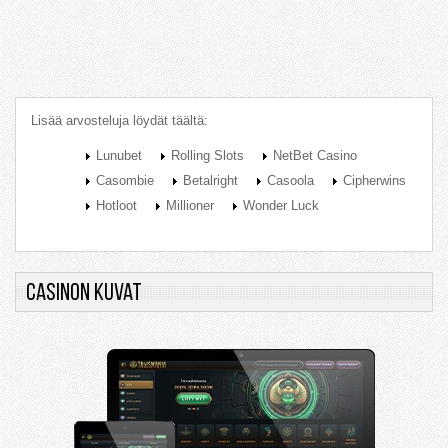
Lisää arvosteluja löydät täältä:
Lunubet
Rolling Slots
NetBet Casino
Casombie
Betalright
Casoola
Cipherwins
Hotloot
Millioner
Wonder Luck
Casinon kuvat