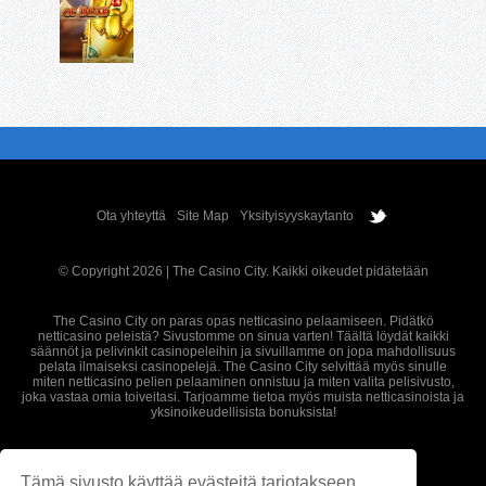
Legacy of
dead
Ota yhteyttä
Site Map
Yksityisyyskaytanto
© Copyright 2026 | The Casino City. Kaikki oikeudet pidätetään
The Casino City on paras opas netticasino pelaamiseen. Pidätkö
netticasino peleistä? Sivustomme on sinua varten! Täältä löydät kaikki
säännöt ja pelivinkit casinopeleihin ja sivuillamme on jopa mahdollisuus
pelata ilmaiseksi casinopelejä. The Casino City selvittää myös sinulle
miten netticasino pelien pelaaminen onnistuu ja miten valita pelisivusto,
joka vastaa omia toiveitasi. Tarjoamme tietoa myös muista netticasinoista ja
yksinoikeudellisista bonuksista!
Tämä sivusto käyttää evästeitä tarjotakseen