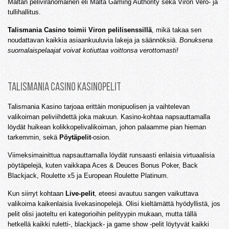
Maltan peliviranomainen eli Malta Gaming Authority sekä Viron Vero- ja
tullihallitus.
Talismania Casino toimii Viron pelilisenssillä
, mikä takaa sen
noudattavan kaikkia asiaankuuluvia lakeja ja säännöksiä.
Bonuksena
suomalaispelaajat voivat kotiuttaa voittonsa verottomasti!
Talismania Casino kasinopelit
Talismania Kasino tarjoaa erittäin monipuolisen ja vaihtelevan
valikoiman peliviihdettä joka makuun. Kasino-kohtaa napsauttamalla
löydät huikean kolikkopelivalikoiman, johon palaamme pian hieman
tarkemmin, sekä
Pöytäpelit
-osion.
Viimeksimainittua napsauttamalla löydät runsaasti erilaisia virtuaalisia
pöytäpelejä, kuten vaikkapa Aces & Deuces Bonus Poker, Back
Blackjack, Roulette x5 ja European Roulette Platinum.
Kun siirryt kohtaan
Live-pelit
, eteesi avautuu sangen vaikuttava
valikoima kaikenlaisia livekasinopelejä. Olisi kieltämättä hyödyllistä, jos
pelit olisi jaoteltu eri kategorioihin pelityypin mukaan, mutta tällä
hetkellä kaikki ruletti-, blackjack- ja game show -pelit löytyvät kaikki