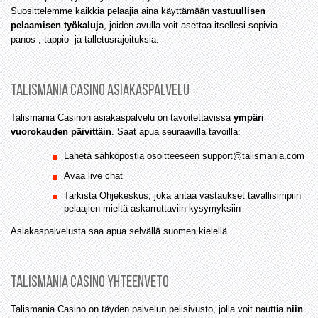
Suosittelemme kaikkia pelaajia aina käyttämään
vastuullisen
pelaamisen työkaluja
, joiden avulla voit asettaa itsellesi sopivia
panos-, tappio- ja talletusrajoituksia.
Talismania Casino asiakaspalvelu
Talismania Casinon asiakaspalvelu on tavoitettavissa
ympäri
vuorokauden päivittäin
. Saat apua seuraavilla tavoilla:
Lähetä sähköpostia osoitteeseen support@talismania.com
Avaa live chat
Tarkista Ohjekeskus, joka antaa vastaukset tavallisimpiin
pelaajien mieltä askarruttaviin kysymyksiin
Asiakaspalvelusta saa apua selvällä suomen kielellä.
Talismania Casino yhteenveto
Talismania Casino on täyden palvelun pelisivusto, jolla voit nauttia
niin