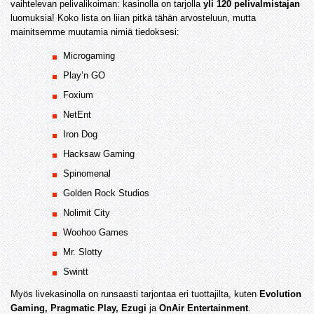
vaihtelevan pelivalikoiman: kasinolla on tarjolla
yli 120 pelivalmistajan
luomuksia! Koko lista on liian pitkä tähän arvosteluun, mutta
mainitsemme muutamia nimiä tiedoksesi:
Microgaming
Play’n GO
Foxium
NetEnt
Iron Dog
Hacksaw Gaming
Spinomenal
Golden Rock Studios
Nolimit City
Woohoo Games
Mr. Slotty
Swintt
Myös livekasinolla on runsaasti tarjontaa eri tuottajilta, kuten
Evolution
Gaming, Pragmatic Play, Ezugi
ja
OnAir Entertainment
.