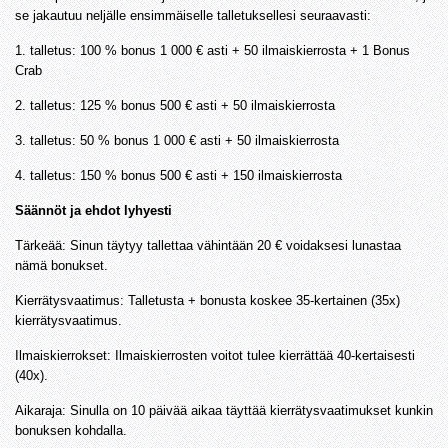
se jakautuu neljälle ensimmäiselle talletuksellesi seuraavasti:
1. talletus: 100 % bonus 1 000 € asti + 50 ilmaiskierrosta + 1 Bonus
Crab
2. talletus: 125 % bonus 500 € asti + 50 ilmaiskierrosta
3. talletus: 50 % bonus 1 000 € asti + 50 ilmaiskierrosta
4. talletus: 150 % bonus 500 € asti + 150 ilmaiskierrosta
Säännöt ja ehdot lyhyesti
Tärkeää: Sinun täytyy tallettaa vähintään 20 € voidaksesi lunastaa
nämä bonukset.
Kierrätysvaatimus: Talletusta + bonusta koskee 35-kertainen (35x)
kierrätysvaatimus.
Ilmaiskierrokset: Ilmaiskierrosten voitot tulee kierrättää 40-kertaisesti
(40x).
Aikaraja: Sinulla on 10 päivää aikaa täyttää kierrätysvaatimukset kunkin
bonuksen kohdalla.