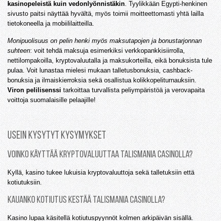
kasinopeleistä kuin vedonlyönnistäkin
. Tyylikkään Egypti-henkinen
sivusto paitsi näyttää hyvältä, myös toimii moitteettomasti yhtä lailla
tietokoneella ja mobiililaitteilla.
Monipuolisuus on pelin henki myös maksutapojen ja bonustarjonnan
suhteen
: voit tehdä maksuja esimerkiksi verkkopankkisiirrolla,
nettilompakoilla, kryptovaluutalla ja maksukorteilla, eikä bonuksista tule
pulaa. Voit lunastaa mielesi mukaan talletusbonuksia, cashback-
bonuksia ja ilmaiskierroksia sekä osallistua kolikkopeliturnauksiin.
Viron pelilisenssi
tarkoittaa turvallista peliympäristöä ja verovapaita
voittoja suomalaisille pelaajille!
Usein kysytyt kysymykset
Voinko käyttää kryptovaluuttaa Talismania Casinolla?
Kyllä, kasino tukee lukuisia kryptovaluuttoja sekä talletuksiin että
kotiutuksiin.
Kauanko kotiutus kestää Talismania Casinolla?
Kasino lupaa käsitellä kotiutuspyynnöt kolmen arkipäivän sisällä.