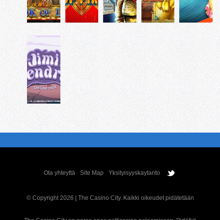
Rich Wilde
9 masks of
Thunderstruck
Legacy of
Aloha!
and the
fire
2 remastered
dead
Cluster
Book of
Pays
Dead
Jimi
Hendrix
Ota yhteyttä
Site Map
Yksityisyyskaytanto
© Copyright 2026 | The Casino City. Kaikki oikeudet pidätetään