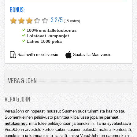
Bonus:
3.2
/5
(
15
votes)
100% ensitalletusbonus
Loistavat kampanjat
Lähes 1000 peliä
Saatavilla mobiiliversio
Saatavilla Mac-versio
Vera & John
Vera & John
Vera&John on nopeasti noussut Suomen suosituimmista kasinoista.
Suomenkielinen pelisivusto päihittää kilpailussa jopa ne
parhaat
nettikasinot
, mitä tulee pelitarjontaan ja bonuksiin. Tämä syväluotaava
Vera&John arvostelu kertoo kaiken casinon peleistä, maksuliikenteestä,
bonuksista ja kampanjoista, ja siitä, miksi Vera&John on parempi kuin