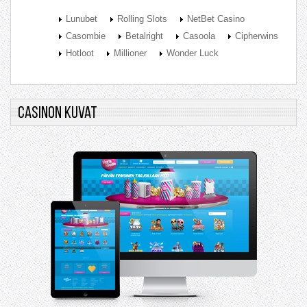
Lunubet
Rolling Slots
NetBet Casino
Casombie
Betalright
Casoola
Cipherwins
Hotloot
Millioner
Wonder Luck
Casinon kuvat