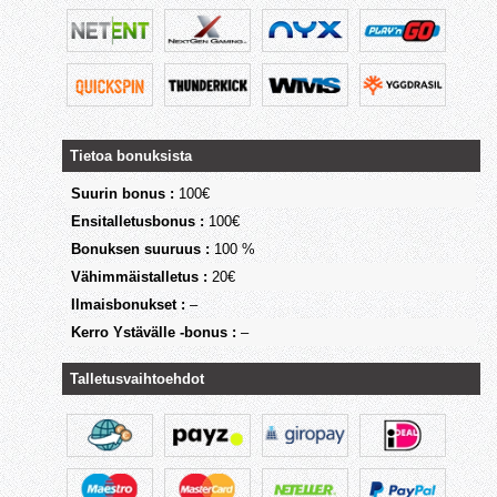
Tietoa bonuksista
Suurin bonus :
100€
Ensitalletusbonus :
100€
Bonuksen suuruus :
100 %
Vähimmäistalletus :
20€
Ilmaisbonukset :
–
Kerro Ystävälle -bonus :
–
Talletusvaihtoehdot