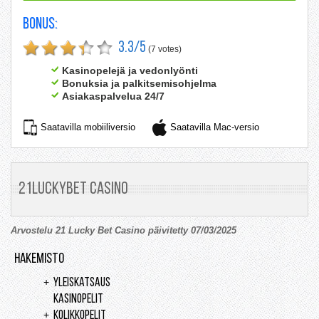
Bonus:
3.3
/5
(
7
votes)
Kasinopelejä ja vedonlyönti
Bonuksia ja palkitsemisohjelma
Asiakaspalvelua 24/7
Saatavilla mobiiliversio
Saatavilla Mac-versio
21LuckyBet Casino
Arvostelu 21 Lucky Bet Casino päivitetty 07/03/2025
Hakemisto
+
Yleiskatsaus
Kasinopelit
+
Kolikkopelit