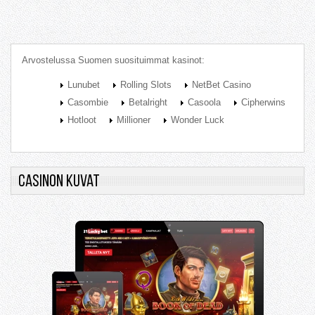
Arvostelussa Suomen suosituimmat kasinot:
Lunubet
Rolling Slots
NetBet Casino
Casombie
Betalright
Casoola
Cipherwins
Hotloot
Millioner
Wonder Luck
Casinon kuvat