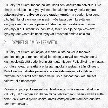
21LuckyBet Suomi tarjoaa poikkeuksellisen laadukasta palvelua. Live
chatin, sähköpostin ja yhteydenottolomakkeen välityksellä tarjottu
asiakaspalvelu palvelee vuorokauden ympäri
ja vuoden jokaisena
päivänä. Tarjolla on luonnollisesti myös laaja usein kysyttyjen
kysymysten osio, josta pelaaja löytää helposti vastaukset moniin
kysymyksiin. Esimerkiksi bonuksia, talletuksia ja pelejä koskevat
kysymykset vastauksineen löytyvät kätevästi omista osioista.
21LuckyBet Suomi yhteenveto
21LuckyBet Suomi on laajaa ja monipuolista palvelua tarjoava
laatukasino, joka tarjoaa pelaajille helpon ja turvallisen väylän sekä
kasinopeleistä että vedonlyönnistä nauttimiseen. Pelivalikoima on laaja,
bonukset ovat runsaita
ja erilaisia tarjouksia jaetaan säännöllisesti.
Mobiilikasino palvelee pelaajia suoraan selaimessa, eikä rahojen
tallettaminen turvallisesti tuota vaikeuksia. Ainoastaan kotiutukset
saisivat olla nopeampia.
Palvelu on jopa poikkeuksellisen laadukasta, sillä asiakaspalvelu on
21LuckyBet Suomen sivuilla valmiina palvelemaan usean väylän kautta
peräti 24/7.
Muun hyvän lisäksi myös voittojen kotiuttaminen onnistuu
aina verovapaasti.