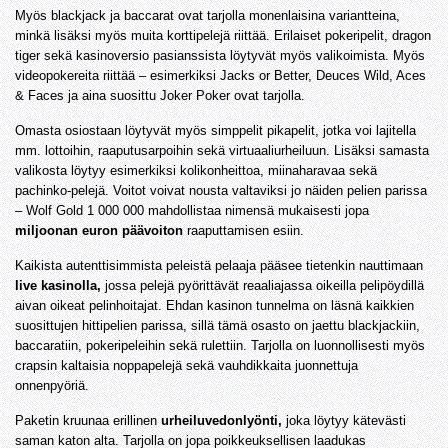
Myös blackjack ja baccarat ovat tarjolla monenlaisina variantteina,
minkä lisäksi myös muita korttipelejä riittää. Erilaiset pokeripelit, dragon
tiger sekä kasinoversio pasianssista löytyvät myös valikoimista. Myös
videopokereita riittää – esimerkiksi Jacks or Better, Deuces Wild, Aces
& Faces ja aina suosittu Joker Poker ovat tarjolla.
Omasta osiostaan löytyvät myös simppelit pikapelit, jotka voi lajitella
mm. lottoihin, raaputusarpoihin sekä virtuaaliurheiluun. Lisäksi samasta
valikosta löytyy esimerkiksi kolikonheittoa, miinaharavaa sekä
pachinko-pelejä. Voitot voivat nousta valtaviksi jo näiden pelien parissa
– Wolf Gold 1 000 000 mahdollistaa nimensä mukaisesti jopa
miljoonan euron päävoiton
raaputtamisen esiin.
Kaikista autenttisimmista peleistä pelaaja pääsee tietenkin nauttimaan
live kasinolla,
jossa pelejä pyörittävät reaaliajassa oikeilla pelipöydillä
aivan oikeat pelinhoitajat. Ehdan kasinon tunnelma on läsnä kaikkien
suosittujen hittipelien parissa, sillä tämä osasto on jaettu blackjackiin,
baccaratiin, pokeripeleihin sekä rulettiin. Tarjolla on luonnollisesti myös
crapsin kaltaisia noppapelejä sekä vauhdikkaita juonnettuja
onnenpyöriä.
Paketin kruunaa erillinen
urheiluvedonlyönti,
joka löytyy kätevästi
saman katon alta. Tarjolla on jopa poikkeuksellisen laadukas