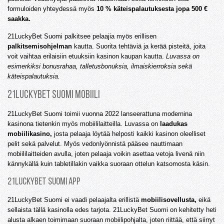
formuloiden yhteydessä myös
10 % käteispalautuksesta jopa 500 €
saakka.
21LuckyBet Suomi palkitsee pelaajia myös erillisen
palkitsemisohjelman
kautta. Suorita tehtäviä ja kerää pisteitä, joita
voit vaihtaa erilaisiin etuuksiin kasinon kaupan kautta.
Luvassa on
esimerkiksi bonusrahaa, talletusbonuksia, ilmaiskierroksia sekä
käteispalautuksia.
21LuckyBet Suomi mobiili
21LuckyBet Suomi toimii vuonna 2022 lanseerattuna modernina
kasinona tietenkin myös mobiililaitteilla. Luvassa on
laadukas
mobiilikasino,
josta pelaaja löytää helposti kaikki kasinon oleelliset
pelit sekä palvelut. Myös vedonlyönnistä pääsee nauttimaan
mobiililaitteiden avulla, joten pelaaja voikin asettaa vetoja livenä niin
kännykällä kuin tabletillakin vaikka suoraan ottelun katsomosta käsin.
21LuckyBet Suomi app
21LuckyBet Suomi ei vaadi pelaajalta erillistä
mobiilisovellusta,
eikä
sellaista tällä kasinolla edes tarjota. 21LuckyBet Suomi on kehitetty heti
alusta alkaen toimimaan suoraan mobiilipohjalta, joten riittää, että siirryt