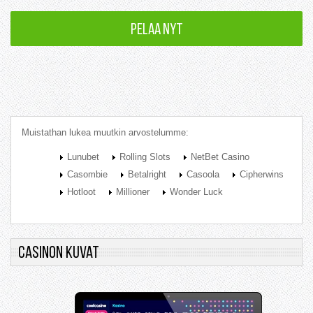
PELAA NYT
Muistathan lukea muutkin arvostelumme:
Lunubet
Rolling Slots
NetBet Casino
Casombie
Betalright
Casoola
Cipherwins
Hotloot
Millioner
Wonder Luck
Casinon kuvat