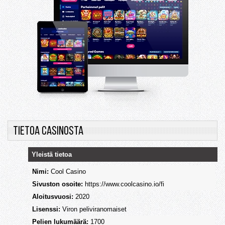
Tietoa casinosta
Yleistä tietoa
Nimi:
Cool Casino
Sivuston osoite:
https://www.coolcasino.io/fi
Aloitusvuosi:
2020
Lisenssi:
Viron peliviranomaiset
Pelien lukumäärä:
1700