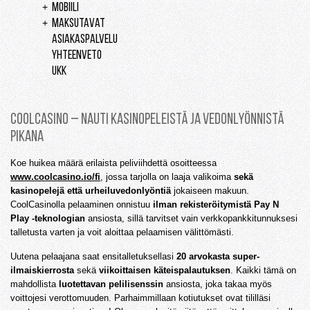
+
Mobiili
+
Maksutavat
Asiakaspalvelu
Yhteenveto
UKK
CoolCasino – Nauti kasinopeleistä ja vedonlyönnistä
pikana
Koe huikea määrä erilaista peliviihdettä osoitteessa
www.coolcasino.io/fi
, jossa tarjolla on laaja valikoima
sekä
kasinopelejä että urheiluvedonlyöntiä
jokaiseen makuun.
CoolCasinolla pelaaminen onnistuu
ilman rekisteröitymistä Pay N
Play -teknologian
ansiosta, sillä tarvitset vain verkkopankkitunnuksesi
talletusta varten ja voit aloittaa pelaamisen välittömästi.
Uutena pelaajana saat ensitalletuksellasi
20 arvokasta super-
ilmaiskierrosta
sekä
viikoittaisen käteispalautuksen
. Kaikki tämä on
mahdollista
luotettavan pelilisenssin
ansiosta, joka takaa myös
voittojesi verottomuuden. Parhaimmillaan kotiutukset ovat tililläsi