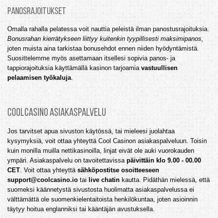
Panosrajoitukset
Omalla rahalla pelatessa voit nauttia peleistä ilman panostusrajoituksia.
Bonusrahan kierrätykseen liittyy kuitenkin tyypillisesti maksimipanos,
joten muista aina tarkistaa bonusehdot ennen niiden hyödyntämistä.
Suosittelemme myös asettamaan itsellesi sopivia panos- ja
tappiorajoituksia käyttämällä kasinon tarjoamia
vastuullisen
pelaamisen työkaluja
.
CoolCasino asiakaspalvelu
Jos tarvitset apua sivuston käytössä, tai mieleesi juolahtaa
kysymyksiä, voit ottaa yhteyttä Cool Casinon asiakaspalveluun. Toisin
kuin monilla muilla nettikasinoilla, linjat eivät ole auki vuorokauden
ympäri. Asiakaspalvelu on tavoitettavissa
päivittäin klo 9.00 - 00.00
CET
. Voit ottaa yhteyttä
sähköpostitse osoitteeseen
support@coolcasino.io
tai
live chatin
kautta. Pidäthän mielessä, että
suomeksi käännetystä sivustosta huolimatta asiakaspalvelussa ei
välttämättä ole suomenkielentaitoista henkilökuntaa, joten asioinnin
täytyy hoitua englanniksi tai kääntäjän avustuksella.