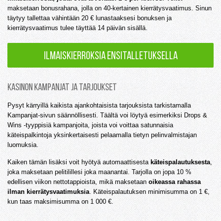
maksetaan bonusrahana, jolla on 40-kertainen kierrätysvaatimus. Sinun
täytyy tallettaa vähintään 20 € lunastaaksesi bonuksen ja
kierrätysvaatimus tulee täyttää 14 päivän sisällä.
ILMAISKIERROKSIA ENSITALLETUKSELLA
Kasinon kampanjat ja tarjoukset
Pysyt kärryillä kaikista ajankohtaisista tarjouksista tarkistamalla
Kampanjat-sivun säännöllisesti. Täältä voi löytyä esimerkiksi Drops &
Wins -tyyppisiä kampanjoita, joista voi voittaa satunnaisia
käteispalkintoja yksinkertaisesti pelaamalla tietyn pelinvalmistajan
luomuksia.
Kaiken tämän lisäksi voit hyötyä automaattisesta
käteispalautuksesta
,
joka maksetaan pelitilillesi joka maanantai. Tarjolla on jopa 10 %
edellisen viikon nettotappioista, mikä maksetaan
oikeassa rahassa
ilman kierrätysvaatimuksia
. Käteispalautuksen minimisumma on 1 €,
kun taas maksimisumma on 1 000 €.