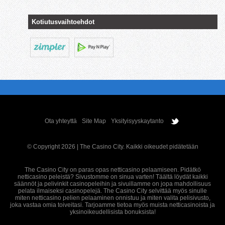
Kotiutusvaihtoehdot
Ota yhteyttä
Site Map
Yksityisyyskaytanto
© Copyright 2026 | The Casino City. Kaikki oikeudet pidätetään
The Casino City on paras opas netticasino pelaamiseen. Pidätkö
netticasino peleistä? Sivustomme on sinua varten! Täältä löydät kaikki
säännöt ja pelivinkit casinopeleihin ja sivuillamme on jopa mahdollisuus
pelata ilmaiseksi casinopelejä. The Casino City selvittää myös sinulle
miten netticasino pelien pelaaminen onnistuu ja miten valita pelisivusto,
joka vastaa omia toiveitasi. Tarjoamme tietoa myös muista netticasinoista ja
yksinoikeudellisista bonuksista!