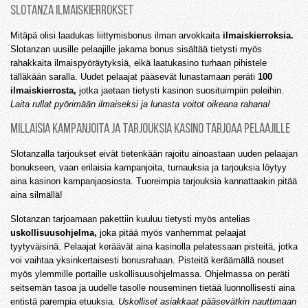
Slotanza ilmaiskierrokset
Mitäpä olisi laadukas liittymisbonus ilman arvokkaita
ilmaiskierroksia.
Slotanzan uusille pelaajille jakama bonus sisältää tietysti myös
rahakkaita ilmaispyöräytyksiä, eikä laatukasino turhaan pihistele
tälläkään saralla. Uudet pelaajat pääsevät lunastamaan peräti
100
ilmaiskierrosta,
jotka jaetaan tietysti kasinon suosituimpiin peleihin.
Laita rullat pyörimään ilmaiseksi ja lunasta voitot oikeana rahana!
Millaisia kampanjoita ja tarjouksia kasino tarjoaa pelaajille
Slotanzalla tarjoukset eivät tietenkään rajoitu ainoastaan uuden pelaajan
bonukseen, vaan erilaisia kampanjoita, turnauksia ja tarjouksia löytyy
aina kasinon kampanjaosiosta. Tuoreimpia tarjouksia kannattaakin pitää
aina silmällä!
Slotanzan tarjoamaan pakettiin kuuluu tietysti myös antelias
uskollisuusohjelma,
joka pitää myös vanhemmat pelaajat
tyytyväisinä. Pelaajat keräävät aina kasinolla pelatessaan pisteitä, jotka
voi vaihtaa yksinkertaisesti bonusrahaan. Pisteitä keräämällä nouset
myös ylemmille portaille uskollisuusohjelmassa. Ohjelmassa on peräti
seitsemän tasoa ja uudelle tasolle nouseminen tietää luonnollisesti aina
entistä parempia etuuksia.
Uskolliset asiakkaat pääsevätkin nauttimaan