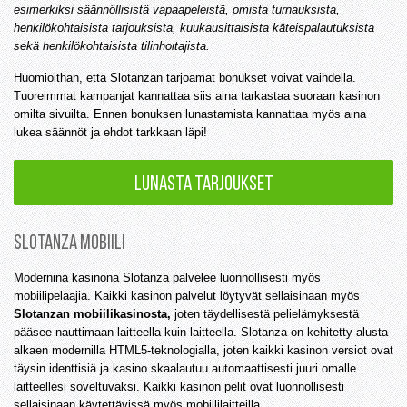
esimerkiksi säännöllisistä vapaapeleistä, omista turnauksista,
henkilökohtaisista tarjouksista, kuukausittaisista käteispalautuksista
sekä henkilökohtaisista tilinhoitajista.
Huomioithan, että Slotanzan tarjoamat bonukset voivat vaihdella.
Tuoreimmat kampanjat kannattaa siis aina tarkastaa suoraan kasinon
omilta sivuilta. Ennen bonuksen lunastamista kannattaa myös aina
lukea säännöt ja ehdot tarkkaan läpi!
LUNASTA TARJOUKSET
Slotanza mobiili
Modernina kasinona Slotanza palvelee luonnollisesti myös
mobiilipelaajia. Kaikki kasinon palvelut löytyvät sellaisinaan myös
Slotanzan mobiilikasinosta,
joten täydellisestä pelielämyksestä
pääsee nauttimaan laitteella kuin laitteella. Slotanza on kehitetty alusta
alkaen modernilla HTML5-teknologialla, joten kaikki kasinon versiot ovat
täysin identtisiä ja kasino skaalautuu automaattisesti juuri omalle
laitteellesi soveltuvaksi. Kaikki kasinon pelit ovat luonnollisesti
sellaisinaan käytettävissä myös mobiililaitteilla.