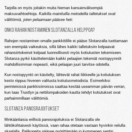
Tarjolla on myös joitakin muita hieman kansainvälisempiä
maksuvaihtoehtoja.
Kaikilla mainituilla metodeilla talletukset ovat
välittömiä, joten pelaamaan pääsee heti.
Onko rahan nostaminen Slotanzalla helppoa?
Rahojen nostaminen omalle pankkitilille ei pääse Slotanzalla tuottamaan
sen enempää vaikeuksia, sillä lähes kaikki talletuksiin kelpaavat
rahansiirtokeinot kelpaat luonnollisesti myös kotiutusten tekemiseen.
Slotanza pyrkii käsittelemään kaikki pelaajien tekemät nostopyynnöt
mahdollisimman nopeasti, eikä pelaajan juuri tarvitse odotella.
Kun nostopyyntö on käsitelty, lähtevät rahat liikkeelle ja kotiutuksen
kesto riippuu hivenen valitusta kotiutusmetodista. Esimerkiksi
perinteisissä pankkisiirroissa saattaa kestää useamman päivän verran,
kun taas Trustlyn ja nettilompakoiden kautta tehdyt kotiutukset ovat
parhaimmillaan välittömiä.
Slotanza panosrajoitukset
Minkäänlaisia erillisiä panosrajoituksia ei Slotanzalla ole
lähtökohtaisesti käytössä, vaan rahaa otetaan vastaan hyvinkin reilulla
skaalalla. Pelikoneita pääsee pyörittämään jo kymmenen sentin