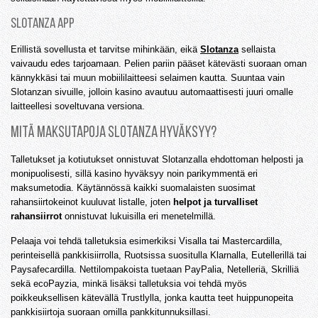
Slotanza app
Erillistä sovellusta et tarvitse mihinkään, eikä
Slotanza
sellaista
vaivaudu edes tarjoamaan. Pelien pariin pääset kätevästi suoraan oman
kännykkäsi tai muun mobiililaitteesi selaimen kautta. Suuntaa vain
Slotanzan sivuille, jolloin kasino avautuu automaattisesti juuri omalle
laitteellesi soveltuvana versiona.
Mitä maksutapoja Slotanza hyväksyy?
Talletukset ja kotiutukset onnistuvat Slotanzalla ehdottoman helposti ja
monipuolisesti, sillä kasino hyväksyy noin parikymmentä eri
maksumetodia. Käytännössä kaikki suomalaisten suosimat
rahansiirtokeinot kuuluvat listalle, joten
helpot ja turvalliset
rahansiirrot
onnistuvat lukuisilla eri menetelmillä.
Pelaaja voi tehdä talletuksia esimerkiksi Visalla tai Mastercardilla,
perinteisellä pankkisiirrolla, Ruotsissa suositulla Klarnalla, Eutellerillä tai
Paysafecardilla. Nettilompakoista tuetaan PayPalia, Netelleriä, Skrilliä
sekä ecoPayzia, minkä lisäksi talletuksia voi tehdä myös
poikkeuksellisen kätevällä Trustlylla, jonka kautta teet huippunopeita
pankkisiirtoja suoraan omilla pankkitunnuksillasi.