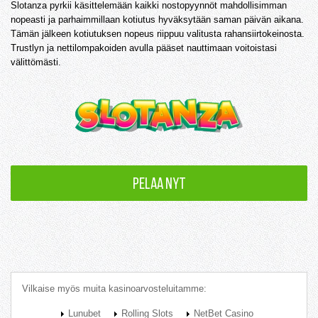
Slotanza pyrkii käsittelemään kaikki nostopyynnöt mahdollisimman
nopeasti ja parhaimmillaan kotiutus hyväksytään saman päivän aikana.
Tämän jälkeen kotiutuksen nopeus riippuu valitusta rahansiirtokeinosta.
Trustlyn ja nettilompakoiden avulla pääset nauttimaan voitoistasi
välittömästi.
PELAA NYT
Vilkaise myös muita kasinoarvosteluitamme:
Lunubet
Rolling Slots
NetBet Casino