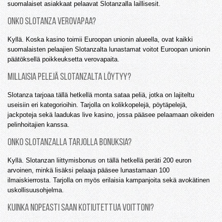
suomalaiset asiakkaat pelaavat Slotanzalla laillisesit.
Onko Slotanza verovapaa?
Kyllä. Koska kasino toimii Euroopan unionin alueella, ovat kaikki
suomalaisten pelaajien Slotanzalta lunastamat voitot Euroopan unionin
päätöksellä poikkeuksetta verovapaita.
Millaisia pelejä Slotanzalta löytyy?
Slotanza tarjoaa tällä hetkellä monta sataa peliä, jotka on lajiteltu
useisiin eri kategorioihin. Tarjolla on kolikkopelejä, pöytäpelejä,
jackpoteja sekä laadukas live kasino, jossa pääsee pelaamaan oikeiden
pelinhoitajien kanssa.
Onko Slotanzalla tarjolla bonuksia?
Kyllä. Slotanzan liittymisbonus on tällä hetkellä peräti 200 euron
arvoinen, minkä lisäksi pelaaja pääsee lunastamaan 100
ilmaiskierrosta. Tarjolla on myös erilaisia kampanjoita sekä avokätinen
uskollisuusohjelma.
Kuinka nopeasti saan kotiutettua voittoni?