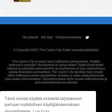
Legacy of
dead
Ota yhteyttä
Site Map
Yksityisyyskaytanto
© Copyright 2026 | The Casino City. Kaikki oikeudet pidätetään
The Casino City on paras opas netticasino pelaamiseen. Pidätkö
netticasino peleistä? Sivustomme on sinua varten! Täältä löydät kaikki
säännöt ja pelivinkit casinopeleihin ja sivuillamme on jopa mahdollisuus
pelata ilmaiseksi casinopelejä. The Casino City selvittää myös sinulle
miten netticasino pelien pelaaminen onnistuu ja miten valita pelisivusto,
joka vastaa omia toiveitasi. Tarjoamme tietoa myös muista netticasinoista ja
yksinoikeudellisista bonuksista!
Tämä sivusto käyttää evästeitä tarjotakseen
parhaan mahdollisen käyttäjäkokemuksen
sivustollamme.
Lue lisää