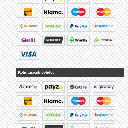
Kotiutusvaihtoehdot