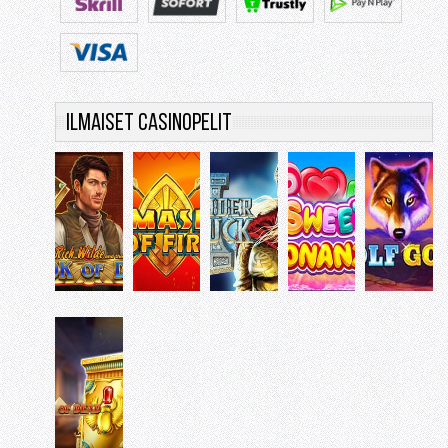
Ilmaiset casinopelit
Rich Wilde
9 masks of
Thunderstruck
Sweet
Wolf Gold
and the
fire
2 remastered
bonanza
Book of
Dead