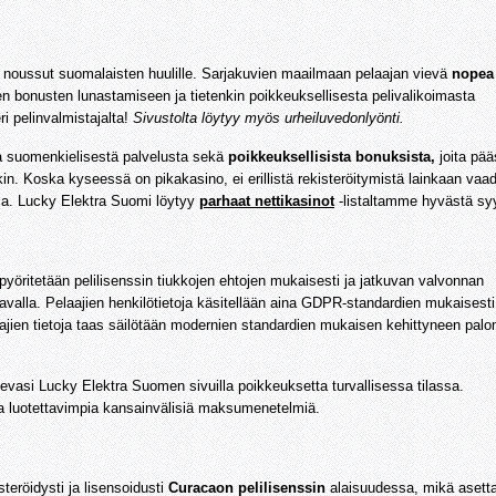
 noussut suomalaisten huulille. Sarjakuvien maailmaan pelaajan vievä
nopea
n bonusten lunastamiseen ja tietenkin poikkeuksellisesta pelivalikoimasta
eri pelinvalmistajalta!
Sivustolta löytyy myös urheiluvedonlyönti.
 suomenkielisestä palvelusta sekä
poikkeuksellisista bonuksista,
joita pä
kin. Koska kyseessä on pikakasino, ei erillistä rekisteröitymistä lainkaan vaad
sa. Lucky Elektra Suomi löytyy
parhaat nettikasinot
-listaltamme hyvästä sy
 pyöritetään pelilisenssin tiukkojen ehtojen mukaisesti ja jatkuvan valvonnan
tavalla. Pelaajien henkilötietoja käsitellään aina GDPR-standardien mukaisesti
laajien tietoja taas säilötään modernien standardien mukaisen kehittyneen pal
evasi Lucky Elektra Suomen sivuilla poikkeuksetta turvallisessa tilassa.
a luotettavimpia kansainvälisiä maksumenetelmiä.
steröidysti ja lisensoidusti
Curacaon pelilisenssin
alaisuudessa, mikä asett