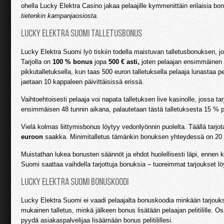
ohella Lucky Elektra Casino jakaa pelaajille kymmenittäin erilaisia bonu
tietenkin kampanjaosiosta.
Lucky Elektra Suomi talletusbonus
Lucky Elektra Suomi lyö tiskiin todella maistuvan talletusbonuksen,
Tarjolla on
100 % bonus
jopa
500 € asti,
joten pelaajan ensimmäinen t
pikkutalletuksella, kun taas 500 euron talletuksella pelaaja lunastaa 
jaetaan 10 kappaleen päivittäisissä erissä.
Vaihtoehtoisesti pelaaja voi napata talletuksen live kasinolle, jossa ta
ensimmäisen 48 tunnin aikana, palautetaan tästä talletuksesta 15 % pe
Vielä kolmas liittymisbonus löytyy vedonlyönnin puolelta. Täällä tarjo
euroon
saakka. Minimitalletus tämänkin bonuksen yhteydessä on 20 
Muistathan lukea bonusten säännöt ja ehdot huolellisesti läpi, ennen 
Suomi saattaa vaihdella tarjottuja bonuksia – tuoreimmat tarjoukset 
Lucky Elektra Suomi bonuskoodi
Lucky Elektra Suomi ei vaadi pelaajalta bonuskoodia minkään tarjouk
mukainen talletus, minkä jälkeen bonus lisätään pelaajan pelitilille. 
pyydä asiakaspalvelijaa lisäämään bonus pelitilillesi.