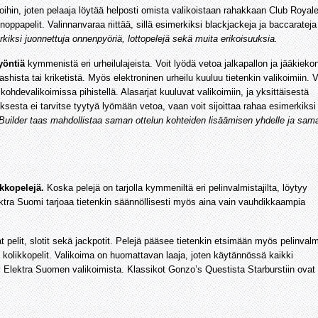
ihin, joten pelaaja löytää helposti omista valikoistaan rahakkaan Club Royal
ja noppapelit. Valinnanvaraa riittää, sillä esimerkiksi blackjackeja ja baccarateja
rkiksi juonnettuja onnenpyöriä, lottopelejä sekä muita erikoisuuksia.
yöntiä
kymmenistä eri urheilulajeista. Voit lyödä vetoa jalkapallon ja jääkieko
ashista tai kriketistä. Myös elektroninen urheilu kuuluu tietenkin valikoimiin. 
devalikoimissa pihistellä. Alasarjat kuuluvat valikoimiin, ja yksittäisestä
ksesta ei tarvitse tyytyä lyömään vetoa, vaan voit sijoittaa rahaa esimerkiksi
Builder taas mahdollistaa saman ottelun kohteiden lisäämisen yhdelle ja sama
ikkopelejä.
Koska pelejä on tarjolla kymmeniltä eri pelinvalmistajilta, löytyy
ktra Suomi tarjoaa tietenkin säännöllisesti myös aina vain vauhdikkaampia
 pelit, slotit sekä jackpotit. Pelejä pääsee tietenkin etsimään myös pelinvalm
t kolikkopelit. Valikoima on huomattavan laaja, joten käytännössä kaikki
Elektra Suomen valikoimista. Klassikot Gonzo’s Questista Starburstiin ovat 