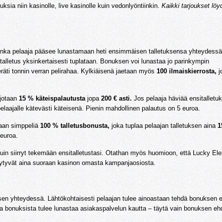
ksia niin kasinolle, live kasinolle kuin vedonlyöntiinkin.
Kaikki tarjoukset löy
 jonka pelaaja pääsee lunastamaan heti ensimmäisen talletuksensa yhteydessä
alletus yksinkertaisesti tuplataan. Bonuksen voi lunastaa jo parinkympin
peräti tonnin verran pelirahaa. Kylkiäisenä jaetaan myös
100 ilmaiskierrosta,
j
rjotaan
15 % käteispalautusta
jopa
200 € asti.
Jos pelaaja häviää ensitalletu
laajalle kätevästi käteisenä. Pienin mahdollinen palautus on 5 euroa.
taan simppeliä
100 % talletusbonusta,
joka tuplaa pelaajan talletuksen aina
1
euroa.
kuin siirryt tekemään ensitalletustasi. Otathan myös huomioon, että Lucky Ele
löytyvät aina suoraan kasinon omasta kampanjaosiosta.
sen yhteydessä. Lähtökohtaisesti pelaajan tulee ainoastaan tehdä bonuksen e
Osa bonuksista tulee lunastaa asiakaspalvelun kautta – täytä vain bonuksen eh