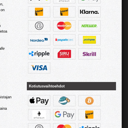
en,
 on
n
Vetoa
lle
Kotiutusvaihtoehdot
istajan
aina