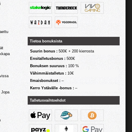
i
aettu
Tietoa bonuksista
ät
Suurin bonus :
500€
+ 200 kierrosta
aikkapa
Ensitalletusbonus :
500€
Bonuksen suuruus :
100 %
Vähimmäistalletus :
10€
vissa
Ilmaisbonukset :
–
Kerro Ystävälle -bonus :
–
. Jopa
,
Talletusvaihtoehdot
n