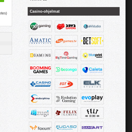
Casino-ohjelmat
tes)