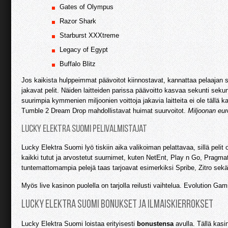
Gates of Olympus
Razor Shark
Starburst XXXtreme
Legacy of Egypt
Buffalo Blitz
Jos kaikista hulppeimmat päävoitot kiinnostavat, kannattaa pelaajan
jakavat pelit. Näiden laitteiden parissa päävoitto kasvaa sekunti seku
suurimpia kymmenien miljoonien voittoja jakavia laitteita ei ole tällä 
Tumble 2 Dream Drop mahdollistavat huimat suurvoitot.
Miljoonan eur
Lucky Elektra Suomi pelivalmistajat
Lucky Elektra Suomi lyö tiskiin aika valikoiman pelattavaa, sillä pelit 
kaikki tutut ja arvostetut suurnimet, kuten NetEnt, Play n Go, Pragm
tuntemattomampia pelejä taas tarjoavat esimerkiksi Spribe, Zitro sekä
Myös live kasinon puolella on tarjolla reilusti vaihtelua. Evolution G
Lucky Elektra Suomi bonukset ja ilmaiskierrokset
Lucky Elektra Suomi loistaa erityisesti
bonustensa
avulla. Tällä kasi