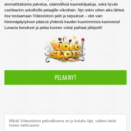
ammattitaitoista palvelua, säännöllisiä kasinokilpailuja, sekä hyvän
cashbackin uskollisille pelaajille viikoittain. Nyt onkin sitten aika lähteä
itse testaamaan Videoslotsin pelit ja tarjoukset – olet vain
hiirennäpäytyksen päässä yhdestä kauden kuumimmista kasinoista!
Lunasta bonukset ja pelaa kunnes voitat parhaat jättipotit!
PELAA NYT
Mikäli Videoslotsin pelivalikoima on jo koluttu läpi, valitse tästä
toinen netticasino: