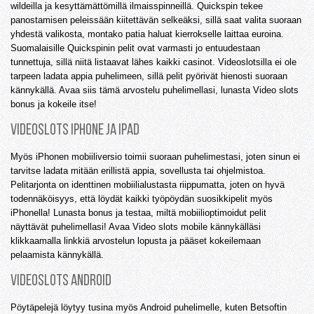
wildeilla ja kesyttämättömillä ilmaisspinneillä. Quickspin tekee
panostamisen peleissään kiitettävän selkeäksi, sillä saat valita suoraan
yhdestä valikosta, montako patia haluat kierrokselle laittaa euroina.
Suomalaisille Quickspinin pelit ovat varmasti jo entuudestaan
tunnettuja, sillä niitä listaavat lähes kaikki casinot. Videoslotsilla ei ole
tarpeen ladata appia puhelimeen, sillä pelit pyörivät hienosti suoraan
kännykällä. Avaa siis tämä arvostelu puhelimellasi, lunasta Video slots
bonus ja kokeile itse!
Videoslots iPhone ja iPad
Myös iPhonen mobiiliversio toimii suoraan puhelimestasi, joten sinun ei
tarvitse ladata mitään erillistä appia, sovellusta tai ohjelmistoa.
Pelitarjonta on identtinen mobiilialustasta riippumatta, joten on hyvä
todennäköisyys, että löydät kaikki työpöydän suosikkipelit myös
iPhonella! Lunasta bonus ja testaa, miltä mobiilioptimoidut pelit
näyttävät puhelimellasi! Avaa Video slots mobile kännykälläsi
klikkaamalla linkkiä arvostelun lopusta ja pääset kokeilemaan
pelaamista kännykällä.
Videoslots Android
Pöytäpelejä löytyy tusina myös Android puhelimelle, kuten Betsoftin