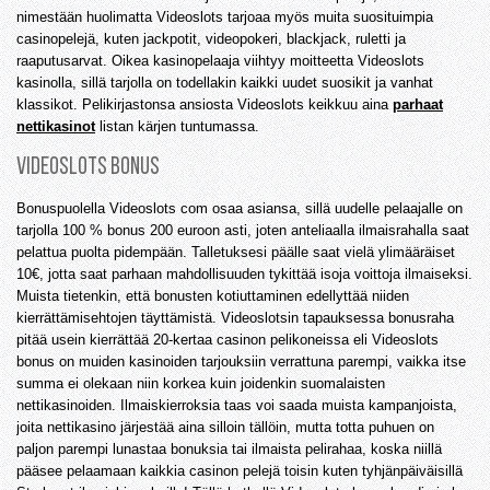
nimestään huolimatta Videoslots tarjoaa myös muita suosituimpia
casinopelejä, kuten jackpotit, videopokeri, blackjack, ruletti ja
raaputusarvat. Oikea kasinopelaaja viihtyy moitteetta Videoslots
kasinolla, sillä tarjolla on todellakin kaikki uudet suosikit ja vanhat
klassikot. Pelikirjastonsa ansiosta Videoslots keikkuu aina
parhaat
nettikasinot
listan kärjen tuntumassa.
Videoslots bonus
Bonuspuolella Videoslots com osaa asiansa, sillä uudelle pelaajalle on
tarjolla 100 % bonus 200 euroon asti, joten anteliaalla ilmaisrahalla saat
pelattua puolta pidempään. Talletuksesi päälle saat vielä ylimääräiset
10€, jotta saat parhaan mahdollisuuden tykittää isoja voittoja ilmaiseksi.
Muista tietenkin, että bonusten kotiuttaminen edellyttää niiden
kierrättämisehtojen täyttämistä. Videoslotsin tapauksessa bonusraha
pitää usein kierrättää 20-kertaa casinon pelikoneissa eli Videoslots
bonus on muiden kasinoiden tarjouksiin verrattuna parempi, vaikka itse
summa ei olekaan niin korkea kuin joidenkin suomalaisten
nettikasinoiden. Ilmaiskierroksia taas voi saada muista kampanjoista,
joita nettikasino järjestää aina silloin tällöin, mutta totta puhuen on
paljon parempi lunastaa bonuksia tai ilmaista pelirahaa, koska niillä
pääsee pelaamaan kaikkia casinon pelejä toisin kuten tyhjänpäiväisillä