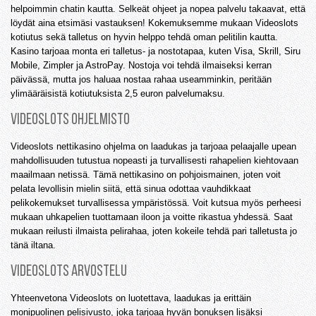
helpoimmin chatin kautta. Selkeät ohjeet ja nopea palvelu takaavat, että
löydät aina etsimäsi vastauksen! Kokemuksemme mukaan Videoslots
kotiutus sekä talletus on hyvin helppo tehdä oman pelitilin kautta.
Kasino tarjoaa monta eri talletus- ja nostotapaa, kuten Visa, Skrill, Siru
Mobile, Zimpler ja AstroPay. Nostoja voi tehdä ilmaiseksi kerran
päivässä, mutta jos haluaa nostaa rahaa useamminkin, peritään
ylimääräisistä kotiutuksista 2,5 euron palvelumaksu.
Videoslots ohjelmisto
Videoslots nettikasino ohjelma on laadukas ja tarjoaa pelaajalle upean
mahdollisuuden tutustua nopeasti ja turvallisesti rahapelien kiehtovaan
maailmaan netissä. Tämä nettikasino on pohjoismainen, joten voit
pelata levollisin mielin siitä, että sinua odottaa vauhdikkaat
pelikokemukset turvallisessa ympäristössä. Voit kutsua myös perheesi
mukaan uhkapelien tuottamaan iloon ja voitte rikastua yhdessä. Saat
mukaan reilusti ilmaista pelirahaa, joten kokeile tehdä pari talletusta jo
tänä iltana.
Videoslots arvostelu
Yhteenvetona Videoslots on luotettava, laadukas ja erittäin
monipuolinen pelisivusto, joka tarjoaa hyvän bonuksen lisäksi