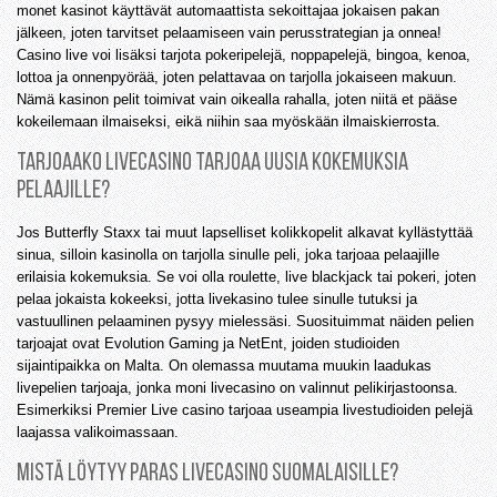
monet kasinot käyttävät automaattista sekoittajaa jokaisen pakan
jälkeen, joten tarvitset pelaamiseen vain perusstrategian ja onnea!
Casino live voi lisäksi tarjota pokeripelejä, noppapelejä, bingoa, kenoa,
lottoa ja onnenpyörää, joten pelattavaa on tarjolla jokaiseen makuun.
Nämä kasinon pelit toimivat vain oikealla rahalla, joten niitä et pääse
kokeilemaan ilmaiseksi, eikä niihin saa myöskään ilmaiskierrosta.
Tarjoaako livecasino tarjoaa uusia kokemuksia
pelaajille?
Jos Butterfly Staxx tai muut lapselliset kolikkopelit alkavat kyllästyttää
sinua, silloin kasinolla on tarjolla sinulle peli, joka tarjoaa pelaajille
erilaisia kokemuksia. Se voi olla roulette, live blackjack tai pokeri, joten
pelaa jokaista kokeeksi, jotta livekasino tulee sinulle tutuksi ja
vastuullinen pelaaminen pysyy mielessäsi. Suosituimmat näiden pelien
tarjoajat ovat Evolution Gaming ja NetEnt, joiden studioiden
sijaintipaikka on Malta. On olemassa muutama muukin laadukas
livepelien tarjoaja, jonka moni livecasino on valinnut pelikirjastoonsa.
Esimerkiksi Premier Live casino tarjoaa useampia livestudioiden pelejä
laajassa valikoimassaan.
Mistä löytyy paras livecasino suomalaisille?