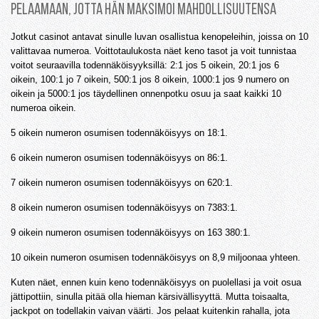
pelaamaan, jotta hän maksimoi mahdollisuutensa
Jotkut casinot antavat sinulle luvan osallistua kenopeleihin, joissa on 10
valittavaa numeroa. Voittotaulukosta näet keno tasot ja voit tunnistaa
voitot seuraavilla todennäköisyyksillä: 2:1 jos 5 oikein, 20:1 jos 6
oikein, 100:1 jo 7 oikein, 500:1 jos 8 oikein, 1000:1 jos 9 numero on
oikein ja 5000:1 jos täydellinen onnenpotku osuu ja saat kaikki 10
numeroa oikein.
5 oikein numeron osumisen todennäköisyys on 18:1.
6 oikein numeron osumisen todennäköisyys on 86:1.
7 oikein numeron osumisen todennäköisyys on 620:1.
8 oikein numeron osumisen todennäköisyys on 7383:1.
9 oikein numeron osumisen todennäköisyys on 163 380:1.
10 oikein numeron osumisen todennäköisyys on 8,9 miljoonaa yhteen.
Kuten näet, ennen kuin keno todennäköisyys on puolellasi ja voit osua
jättipottiin, sinulla pitää olla hieman kärsivällisyyttä. Mutta toisaalta,
jackpot on todellakin vaivan väärti. Jos pelaat kuitenkin rahalla, jota