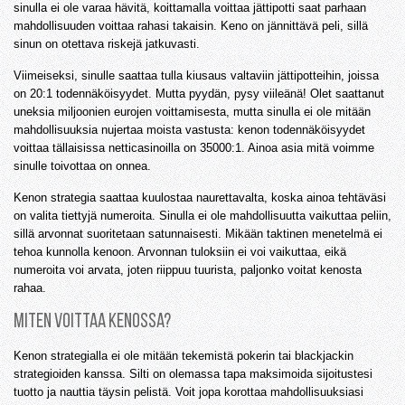
sinulla ei ole varaa hävitä, koittamalla voittaa jättipotti saat parhaan
mahdollisuuden voittaa rahasi takaisin. Keno on jännittävä peli, sillä
sinun on otettava riskejä jatkuvasti.
Viimeiseksi, sinulle saattaa tulla kiusaus valtaviin jättipotteihin, joissa
on 20:1 todennäköisyydet. Mutta pyydän, pysy viileänä! Olet saattanut
uneksia miljoonien eurojen voittamisesta, mutta sinulla ei ole mitään
mahdollisuuksia nujertaa moista vastusta: kenon todennäköisyydet
voittaa tällaisissa netticasinoilla on 35000:1. Ainoa asia mitä voimme
sinulle toivottaa on onnea.
Kenon strategia saattaa kuulostaa naurettavalta, koska ainoa tehtäväsi
on valita tiettyjä numeroita. Sinulla ei ole mahdollisuutta vaikuttaa peliin,
sillä arvonnat suoritetaan satunnaisesti. Mikään taktinen menetelmä ei
tehoa kunnolla kenoon. Arvonnan tuloksiin ei voi vaikuttaa, eikä
numeroita voi arvata, joten riippuu tuurista, paljonko voitat kenosta
rahaa.
Miten voittaa kenossa?
Kenon strategialla ei ole mitään tekemistä pokerin tai blackjackin
strategioiden kanssa. Silti on olemassa tapa maksimoida sijoitustesi
tuotto ja nauttia täysin pelistä. Voit jopa korottaa mahdollisuuksiasi