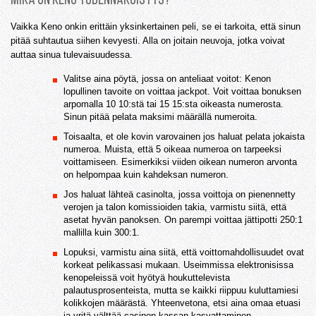
Mikä on keno todennäköisyys?
Vaikka Keno onkin erittäin yksinkertainen peli, se ei tarkoita, että sinun
pitää suhtautua siihen kevyesti. Alla on joitain neuvoja, jotka voivat
auttaa sinua tulevaisuudessa.
Valitse aina pöytä, jossa on anteliaat voitot: Kenon
lopullinen tavoite on voittaa jackpot. Voit voittaa bonuksen
arpomalla 10 10:stä tai 15 15:sta oikeasta numerosta.
Sinun pitää pelata maksimi määrällä numeroita.
Toisaalta, et ole kovin varovainen jos haluat pelata jokaista
numeroa. Muista, että 5 oikeaa numeroa on tarpeeksi
voittamiseen. Esimerkiksi viiden oikean numeron arvonta
on helpompaa kuin kahdeksan numeron.
Jos haluat lähteä casinolta, jossa voittoja on pienennetty
verojen ja talon komissioiden takia, varmistu siitä, että
asetat hyvän panoksen. On parempi voittaa jättipotti 250:1
mallilla kuin 300:1.
Lopuksi, varmistu aina siitä, että voittomahdollisuudet ovat
korkeat pelikassasi mukaan. Useimmissa elektronisissa
kenopeleissä voit hyötyä houkuttelevista
palautusprosenteista, mutta se kaikki riippuu kuluttamiesi
kolikkojen määrästä. Yhteenvetona, etsi aina omaa etuasi
ja yritä välttää casinon kassan kasvattaminen.