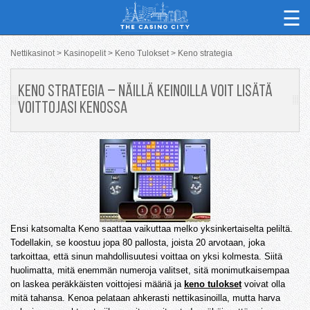
☰
Nettikasinot
Kasinopelit
Keno Tulokset
Keno strategia
Nettikasinot
Keno strategia – näillä keinoilla voit lisätä
voittojasi kenossa
Kasinopelit
CasinoOpas
Kolikkopelit
Uudet nettikasinot
Ensi katsomalta Keno saattaa vaikuttaa melko yksinkertaiselta peliltä.
Todellakin, se koostuu jopa 80 pallosta, joista 20 arvotaan, joka
tarkoittaa, että sinun mahdollisuutesi voittaa on yksi kolmesta. Siitä
huolimatta, mitä enemmän numeroja valitset, sitä monimutkaisempaa
on laskea peräkkäisten voittojesi määriä ja
keno tulokset
voivat olla
mitä tahansa. Kenoa pelataan ahkerasti nettikasinoilla, mutta harva