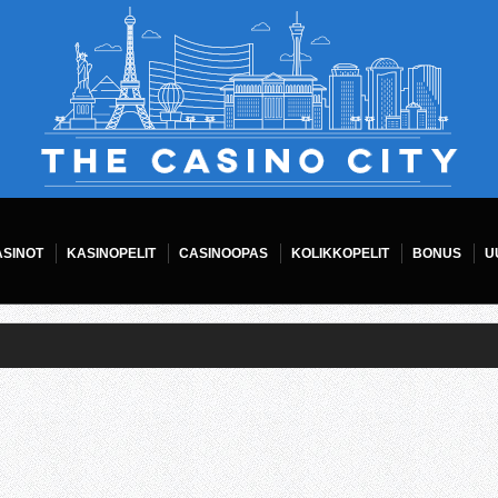
ASINOT
KASINOPELIT
CASINOOPAS
KOLIKKOPELIT
BONUS
U