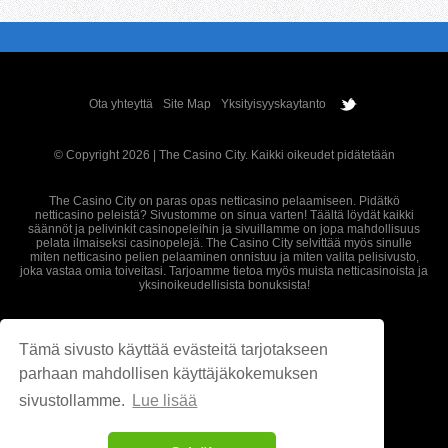
Ota yhteyttä
Site Map
Yksityisyyskaytanto
© Copyright 2026 | The Casino City. Kaikki oikeudet pidätetään
The Casino City on paras opas netticasino pelaamiseen. Pidätkö
netticasino peleistä? Sivustomme on sinua varten! Täältä löydät kaikki
säännöt ja pelivinkit casinopeleihin ja sivuillamme on jopa mahdollisuus
pelata ilmaiseksi casinopelejä. The Casino City selvittää myös sinulle
miten netticasino pelien pelaaminen onnistuu ja miten valita pelisivusto,
joka vastaa omia toiveitasi. Tarjoamme tietoa myös muista netticasinoista ja
yksinoikeudellisista bonuksista!
Tämä sivusto käyttää evästeitä tarjotakseen
parhaan mahdollisen käyttäjäkokemuksen
sivustollamme.
Lue lisää