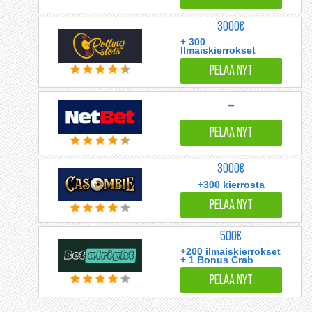
3000€
+ 300
Ilmaiskierrokset
PELAA NYT
–
PELAA NYT
3000€
+300 kierrosta
PELAA NYT
500€
+200 ilmaiskierrokset
+ 1 Bonus Crab
PELAA NYT