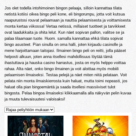
Jos olet todella intohimoinen bingon pelaaja, silloin kannattaa tilata
netistä kotiisi oikea bingo peli kone, eli bingorumpu, jotta voit kutsua
naapurustosi rouvat pelaamaan ja nauttia pelaamisesta ja voittamisesta
monta kertaa viikossa! Vertaa netissä, millaiset tuotteet ja tarvikkeet
ovat laadukkaita ja ohita lelut. Kun näet sopivan pallon, valitse se ja
palaa tilaamaan tuote. Huom. samalla kannattaa ehkä tilata sopivat
bingo asusteet. Pian sinulla on oma halli, joten kirjaudu casinolle ja
mene harjoittamaan taitojasi. Ilmainen bingo peli on reitti, jolla pääset
helposti alkuun, joten anna itsellesi mahdollisuus löytää tämä
ihastuttava ja hauska casino harrastus, josta on myös helppo voittaa
rahaa. Alta näet, onko bingo ilmainen ja voit aloittaa myös mobiili
pelaamisen ilmaiseksi. Testaa pelejä ja näet miten niitä pelataan. Voit
pelata niin monta ilmaiskierrosta kuin haluat, mutta toimi nopeasti, jos
haluat olla pian bingoemäntä ja saada itsellesi massiiviset tulot
bingosta. Pelaa bingoa ilmaiseksi klikkaamalla alla näkyvän pelin kuvaa
ja muuta tulevaisuutesi valoisaksi!