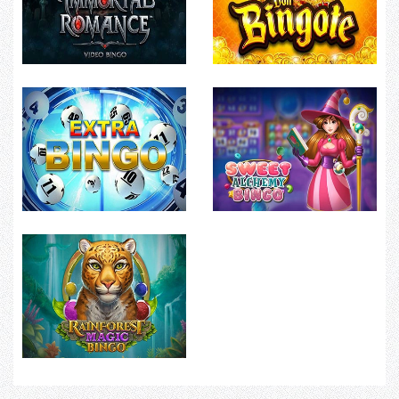
Immortal romance video bingo
Don bingote
Extra bingo
Sweet alchemy bingo
Rainforest magic bingo