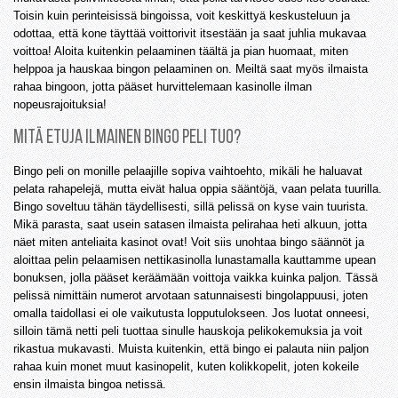
Toisin kuin perinteisissä bingoissa, voit keskittyä keskusteluun ja
odottaa, että kone täyttää voittorivit itsestään ja saat juhlia mukavaa
voittoa! Aloita kuitenkin pelaaminen täältä ja pian huomaat, miten
helppoa ja hauskaa bingon pelaaminen on. Meiltä saat myös ilmaista
rahaa bingoon, jotta pääset hurvittelemaan kasinolle ilman
nopeusrajoituksia!
Mitä etuja ilmainen bingo peli tuo?
Bingo peli on monille pelaajille sopiva vaihtoehto, mikäli he haluavat
pelata rahapelejä, mutta eivät halua oppia sääntöjä, vaan pelata tuurilla.
Bingo soveltuu tähän täydellisesti, sillä pelissä on kyse vain tuurista.
Mikä parasta, saat usein satasen ilmaista pelirahaa heti alkuun, jotta
näet miten anteliaita kasinot ovat! Voit siis unohtaa bingo säännöt ja
aloittaa pelin pelaamisen nettikasinolla lunastamalla kauttamme upean
bonuksen, jolla pääset keräämään voittoja vaikka kuinka paljon. Tässä
pelissä nimittäin numerot arvotaan satunnaisesti bingolappuusi, joten
omalla taidollasi ei ole vaikutusta lopputulokseen. Jos luotat onneesi,
silloin tämä netti peli tuottaa sinulle hauskoja pelikokemuksia ja voit
rikastua mukavasti. Muista kuitenkin, että bingo ei palauta niin paljon
rahaa kuin monet muut kasinopelit, kuten kolikkopelit, joten kokeile
ensin ilmaista bingoa netissä.